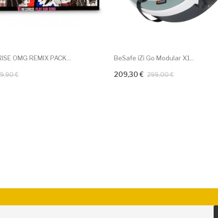
ISE OMG REMIX PACK...
BeSafe iZi Go Modular X1...
209,30 €
r ao carrinho
Adicionar ao carrinho
9,90 €
299,00 €