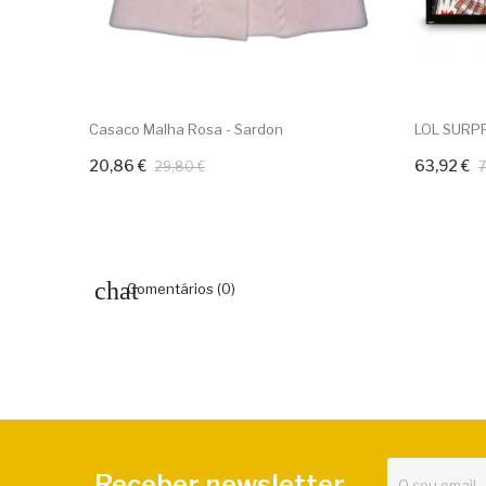
Casaco Malha Rosa - Sardon
LOL SURPR
20,86 €
63,92 €
Adicionar ao carrinho
Adiciona
29,80 €
7
Comentários (0)
Receber newsletter