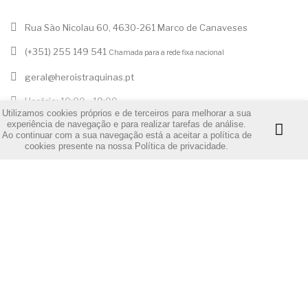
key
A nossa empresa
key
Horário
Utilizamos cookies próprios e de terceiros para melhorar a sua
experiência de navegação e para realizar tarefas de análise.
© 2020 - Heróis Traquinas, Lda.
Ao continuar com a sua navegação está a aceitar a política de
cookies presente na nossa
Política de privacidade
.