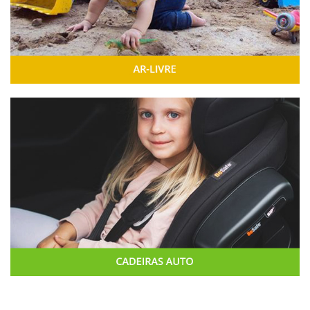
Novidades
Fica atento, temos sempre novidades para ti!
NOVO
BeSafe iZi Modular A X1...
399,00 €
Adicionar ao carrinho