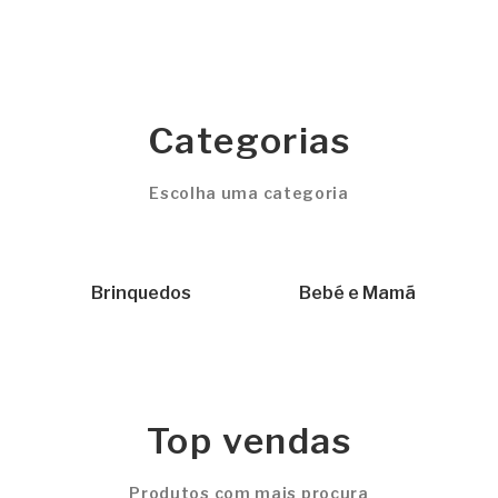
Brinquedos
Bebé e Mamã
Top vendas
Produtos com mais procura
Esgotado
Aeromoov Capa anti...
Cars - Capacete
26,21 €
Adicionar ao carrinho
18,99 €