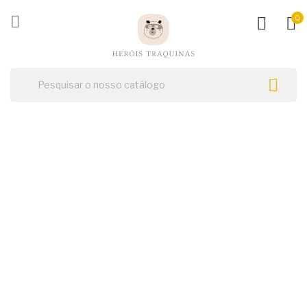
ck

0