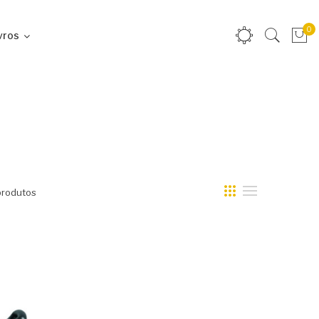
0
vros
produtos