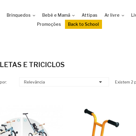
Brinquedos
Bebé e Mamã
Attipas
Ar livre
Li
Promoções
Back to School
CLETAS E TRICICLOS

por:
Relevância
Existem 2 