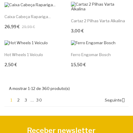
-10%
Caixa Cabeça Rapariga...
Cartaz 2 Pilhas Varta Alkalina
26,99 €
Adicionar ao carrinho
29,99 €
3,00 €
Adicionar ao carrinho
Hot Wheels 1 Veiculo
Ferro Engomar Bosch
2,50 €
15,50 €
Adicionar ao carrinho
Adicionar ao carrinho
A mostrar 1-12 de 360 produto(s)

1
2
3
…
30
Seguinte
Receber newsletter