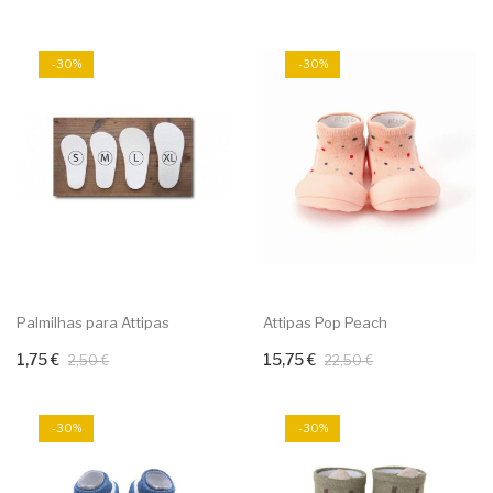
-30%
-30%
Palmilhas para Attipas
Attipas Pop Peach
1,75 €
15,75 €
Adicionar ao carrinho
2,50 €
22,50 €
-30%
-30%