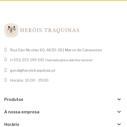
Rua São Nicolau 60, 4630-261 Marco de Canaveses
(+351) 255 149 541
Chamada para a rede fixa nacional
geral@heroistraquinas.pt
Horário: 10:00 - 19:00
keyboard_arrow_down
Produtos
keyboard_arrow_down
A nossa empresa
keyboard_arrow_down
Horário