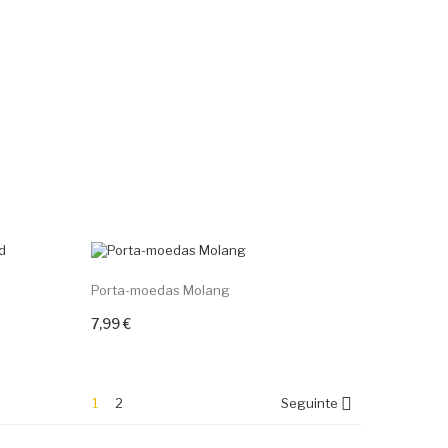
Porta-moedas Molang
7,99 €
Adicionar ao carrinho

1
2
Seguinte