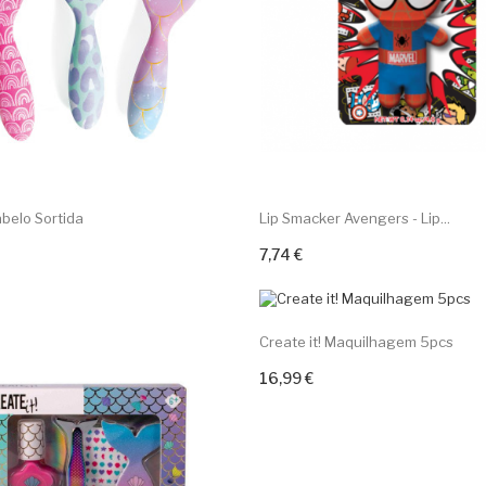
belo Sortida
Lip Smacker Avengers - Lip...
7,74 €
ar ao carrinho
Adicionar ao carrinho
Create it! Maquilhagem 5pcs
16,99 €
Adicionar ao carrinho