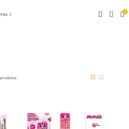
0
vros
 produtos