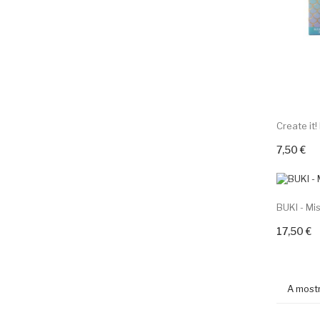
Create it!
7,50 €
Adicion
BUKI - Mi
17,50 €
Adicion
A mostr