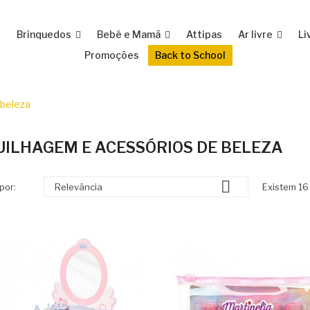
e
Brinquedos
Bebé e Mamã
Attipas
Ar livre
Li
Promoções
Back to School
 beleza
ILHAGEM E ACESSÓRIOS DE BELEZA

por:
Relevância
Existem 16