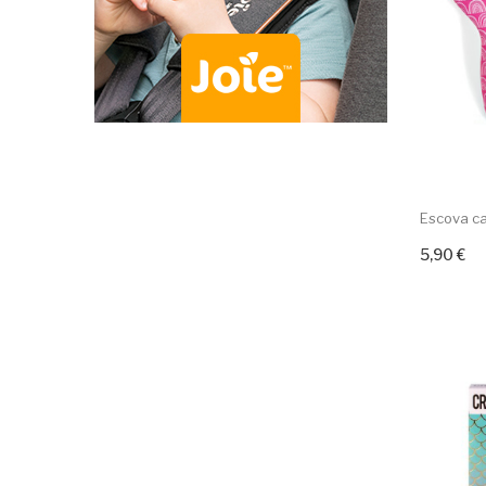
Escova ca
5,90 €
Adicion