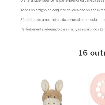
O anel antiderrapante na parte inferior da caneca as
Todos os artigos do conjunto de loiça não só são liv
São feitos de uma mistura de polipropileno e celulos
Perfeitamente adequado para crianças a partir dos 12
16 out