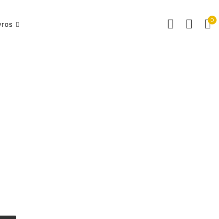
0
vros