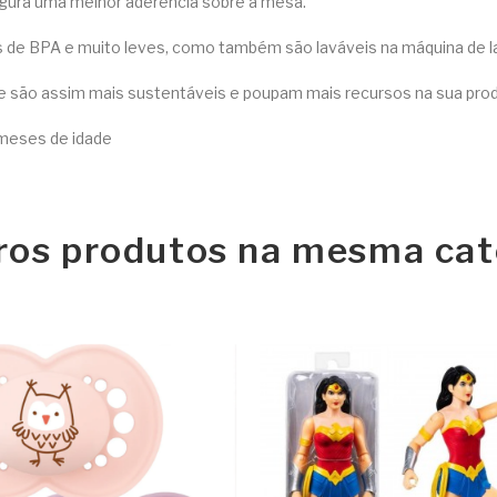
segura uma melhor aderência sobre a mesa.
res de BPA e muito leves, como também são laváveis na máquina de l
e e são assim mais sustentáveis e poupam mais recursos na sua prod
 meses de idade
ros produtos na mesma cat