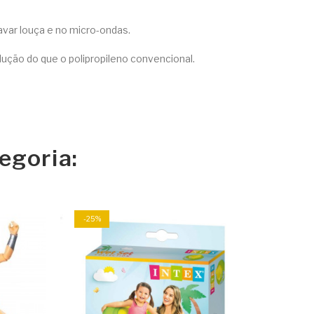
avar louça e no micro-ondas.
ução do que o polipropileno convencional.
egoria:
-25%
Mini Squa
35,99 €
Adicion