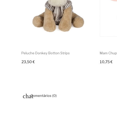
Peluche Donkey Botton Strips
Mam Chupet
23,50 €
10,75 €
Adicionar ao carrinho
Adiciona
Comentários (0)