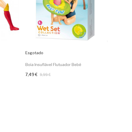
Esgotado
Boia Insuflável Flutuador Bebé
7,49 €
9,99 €