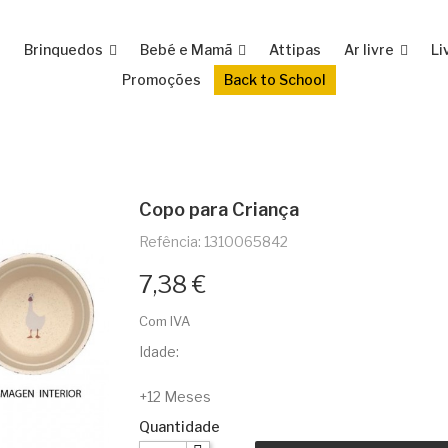
e
Brinquedos
Bebé e Mamã
Attipas
Ar livre
Li
Promoções
Back to School
Copo para Criança
Refência: 1310065842
7,38 €
Com IVA
Idade:
+12 Meses
Quantidade