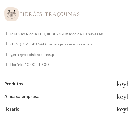
Rua São Nicolau 60, 4630-261 Marco de Canaveses
(+351) 255 149 541
Chamada para a rede fixa nacional
geral@heroistraquinas.pt
Horário: 10:00 - 19:00
key
Produtos
key
A nossa empresa
key
Horário