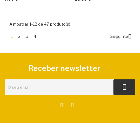
A mostrar 1-12 de 47 produto(s)

1
2
3
4
Seguinte
Receber newsletter