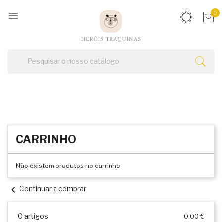

0
CARRINHO
Não existem produtos no carrinho
chevron_left
Continuar a comprar
0 artigos
0,00 €