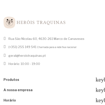
Rua São Nicolau 60, 4630-261 Marco de Canaveses
(+351) 255 149 541
Chamada para a rede fixa nacional
geral@heroistraquinas.pt
Horário: 10:00 - 19:00
key
Produtos
key
A nossa empresa
key
Horário