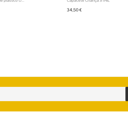
 plástico c/...
Capacete Criança STHIL
34,50 €
r ao carrinho
Adicionar ao carrinho