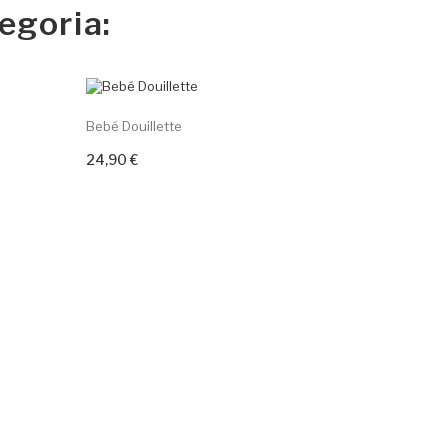
egoria:
Bebé Douillette
MAM Bibe
24,90 €
8,90 €
Adicionar ao carrinho
Adicion