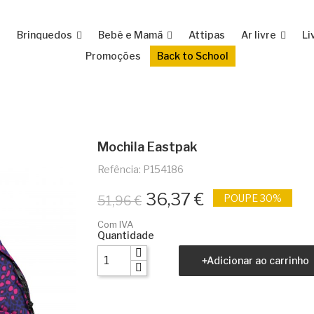
e
Brinquedos
Bebé e Mamã
Attipas
Ar livre
Li
Promoções
Back to School
Mochila Eastpak
Refência: P154186
36,37 €
POUPE 30%
51,96 €
Com IVA
Quantidade
Adicionar ao carrinho