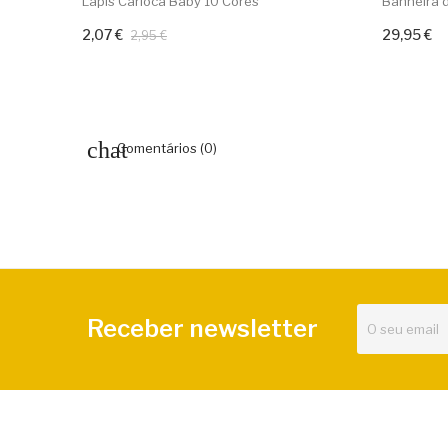
Lápis Carioca Baby 10 Cores
Banheira de
2,07 €
29,95 €
Adicionar ao carrinho
Adiciona
2,95 €
Comentários (0)
Receber newsletter