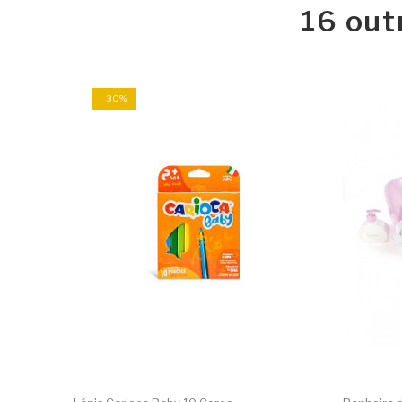
16 out
-30%