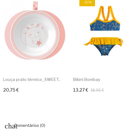
-30%
Louça prato térmico_SWEET...
Bikini Bombay
20,75 €
13,27 €
Adicionar ao carrinho
Adicionar ao carrinho
18,95 €
Comentários (0)