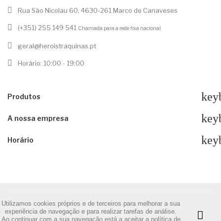
Rua São Nicolau 60, 4630-261 Marco de Canaveses
(+351) 255 149 541
Chamada para a rede fixa nacional
geral@heroistraquinas.pt
Horário: 10:00 - 19:00
key
Produtos
key
A nossa empresa
key
Horário
Utilizamos cookies próprios e de terceiros para melhorar a sua
© 2020 - Heróis Traquinas, Lda.
experiência de navegação e para realizar tarefas de análise.
Ao continuar com a sua navegação está a aceitar a política de