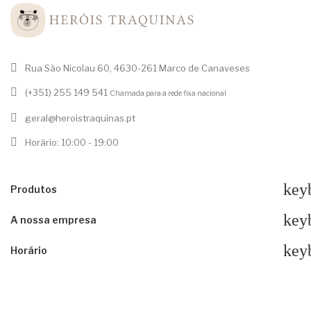
Rua São Nicolau 60, 4630-261 Marco de Canaveses
(+351) 255 149 541
Chamada para a rede fixa nacional
geral@heroistraquinas.pt
Horário: 10:00 - 19:00
key
Produtos
key
A nossa empresa
key
Horário