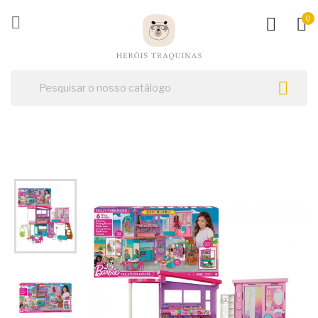
ck

0