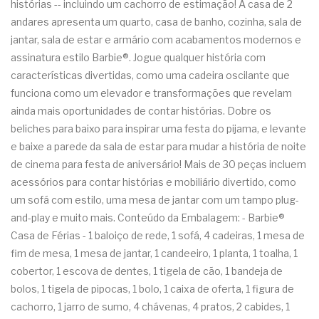
histórias -- incluindo um cachorro de estimação! A casa de 2
andares apresenta um quarto, casa de banho, cozinha, sala de
jantar, sala de estar e armário com acabamentos modernos e
assinatura estilo Barbie®. Jogue qualquer história com
características divertidas, como uma cadeira oscilante que
funciona como um elevador e transformações que revelam
ainda mais oportunidades de contar histórias. Dobre os
beliches para baixo para inspirar uma festa do pijama, e levante
e baixe a parede da sala de estar para mudar a história de noite
de cinema para festa de aniversário! Mais de 30 peças incluem
acessórios para contar histórias e mobiliário divertido, como
um sofá com estilo, uma mesa de jantar com um tampo plug-
and-play e muito mais. Conteúdo da Embalagem: - Barbie®
Casa de Férias - 1 baloiço de rede, 1 sofá, 4 cadeiras, 1 mesa de
fim de mesa, 1 mesa de jantar, 1 candeeiro, 1 planta, 1 toalha, 1
cobertor, 1 escova de dentes, 1 tigela de cão, 1 bandeja de
bolos, 1 tigela de pipocas, 1 bolo, 1 caixa de oferta, 1 figura de
cachorro, 1 jarro de sumo, 4 chávenas, 4 pratos, 2 cabides, 1