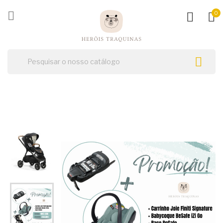
ck

0