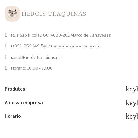
Rua São Nicolau 60, 4630-261 Marco de Canaveses
(+351) 255 149 541
Chamada para a rede fixa nacional
geral@heroistraquinas.pt
Horário: 10:00 - 19:00
key
Produtos
key
A nossa empresa
key
Horário