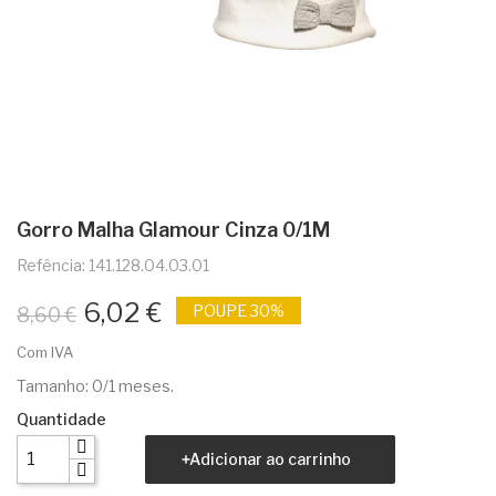
Gorro Malha Glamour Cinza 0/1M
Refência: 141.128.04.03.01
6,02 €
POUPE 30%
8,60 €
Com IVA
Tamanho: 0/1 meses.
Quantidade
Adicionar ao carrinho