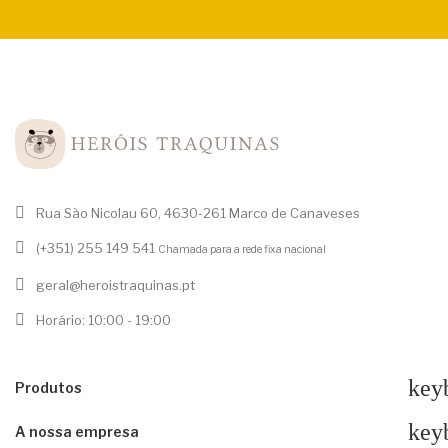
Rua São Nicolau 60, 4630-261 Marco de Canaveses
(+351) 255 149 541
Chamada para a rede fixa nacional
geral@heroistraquinas.pt
Horário: 10:00 - 19:00
key
Produtos
key
A nossa empresa