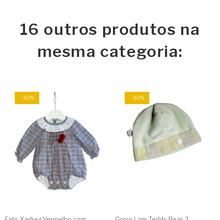
16 outros produtos na
mesma categoria:
-30%
-30%
Fato Xadrez Vermelho com...
Gorro Lam Teddy Bear 2...