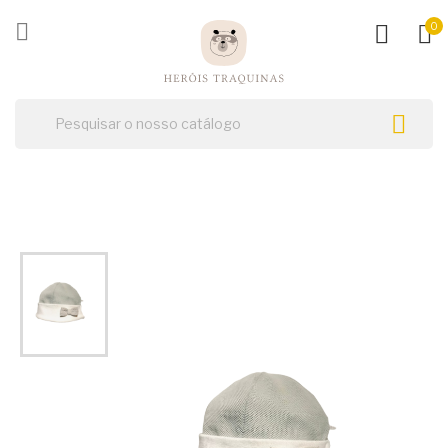
ck

0