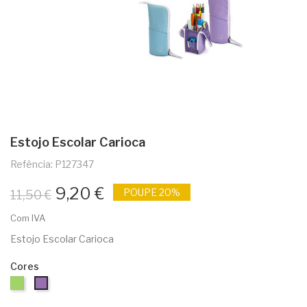
Estojo Escolar Carioca
Refência: P127347
9,20 €
POUPE 20%
11,50 €
Com IVA
Estojo Escolar Carioca
Cores
Verde
Lilás