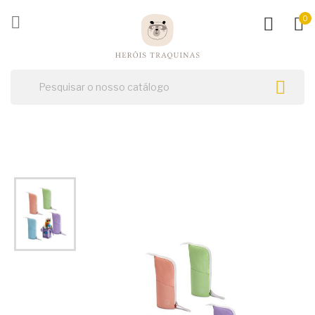
ck

0