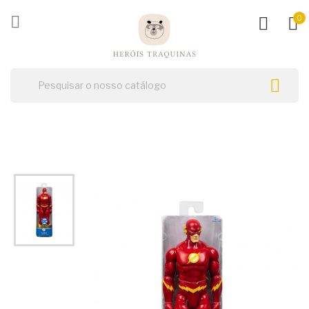
ck

0