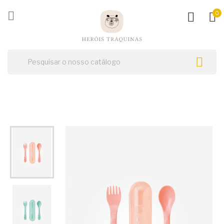
ck

0