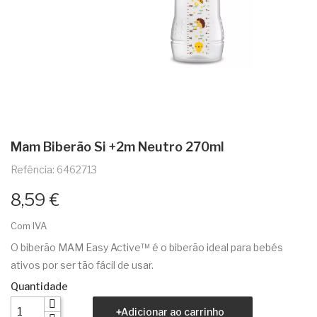
Mam Biberão Si +2m Neutro 270ml
Refência: 6462713
8,59 €
Com IVA
O biberão MAM Easy Active™ é o biberão ideal para bebés
ativos por ser tão fácil de usar.
Quantidade
Adicionar ao carrinho