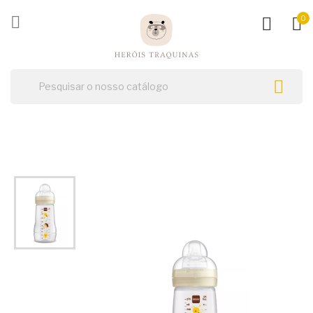
ck

0